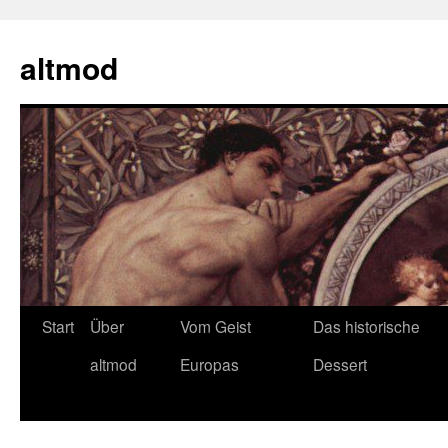
Zum
Inhalt
altmod
springen
Start
Über
Vom Geist
Das historische
altmod
Europas
Dessert