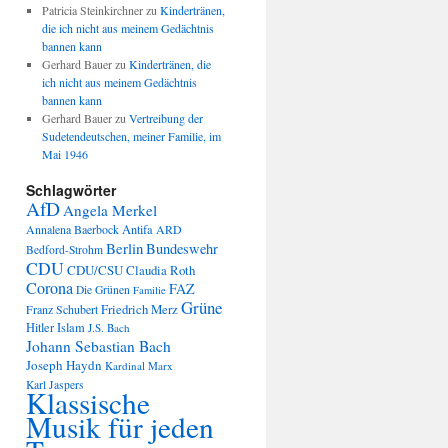
Patricia Steinkirchner
zu
Kindertränen,
die ich nicht aus meinem Gedächtnis
bannen kann
Gerhard Bauer
zu
Kindertränen, die
ich nicht aus meinem Gedächtnis
bannen kann
Gerhard Bauer
zu
Vertreibung der
Sudetendeutschen, meiner Familie, im
Mai 1946
Schlagwörter
AfD
Angela Merkel
Annalena Baerbock
Antifa
ARD
Berlin
Bundeswehr
Bedford-Strohm
CDU
CDU/CSU
Claudia Roth
Corona
FAZ
Die Grünen
Familie
Grüne
Friedrich Merz
Franz Schubert
Hitler
Islam
J.S. Bach
Johann Sebastian Bach
Joseph Haydn
Kardinal Marx
Karl Jaspers
Klassische
Musik für jeden