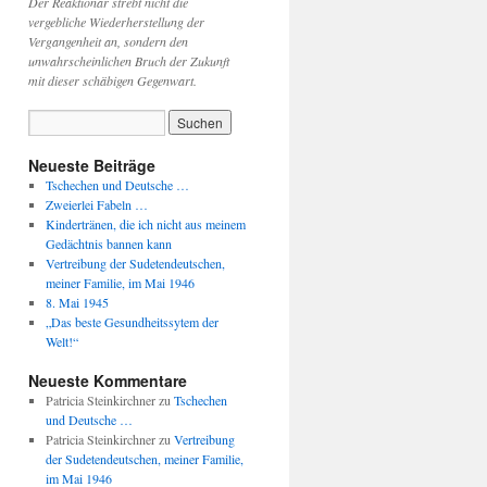
Der Reaktionär strebt nicht die
vergebliche Wiederherstellung der
Vergangenheit an, sondern den
unwahrscheinlichen Bruch der Zukunft
mit dieser schäbigen Gegenwart.
Neueste Beiträge
Tschechen und Deutsche …
Zweierlei Fabeln …
Kindertränen, die ich nicht aus meinem
Gedächtnis bannen kann
Vertreibung der Sudetendeutschen,
meiner Familie, im Mai 1946
8. Mai 1945
„Das beste Gesundheitssytem der
Welt!“
Neueste Kommentare
Patricia Steinkirchner
zu
Tschechen
und Deutsche …
Patricia Steinkirchner
zu
Vertreibung
der Sudetendeutschen, meiner Familie,
im Mai 1946