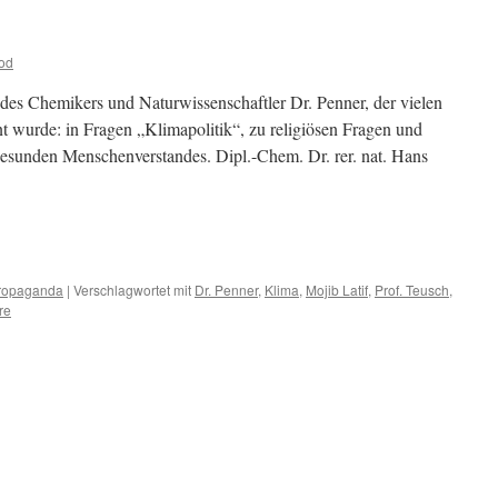
od
 des Chemikers und Naturwissenschaftler Dr. Penner, der vielen
nt wurde: in Fragen „Klimapolitik“, zu religiösen Fragen und
gesunden Menschenverstandes. Dipl.-Chem. Dr. rer. nat. Hans
m
er
ropaganda
|
Verschlagwortet mit
Dr. Penner
,
Klima
,
Mojib Latif
,
Prof. Teusch
,
re