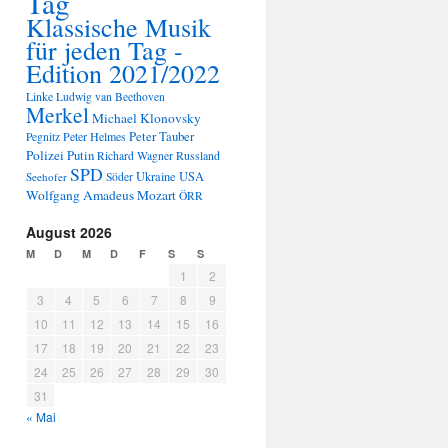
Tag
Klassische Musik
für jeden Tag -
Edition 2021/2022
Linke
Ludwig van Beethoven
Merkel
Michael Klonovsky
Peter Tauber
Peter Helmes
Pegnitz
Polizei
Putin
Russland
Richard Wagner
SPD
Ukraine
USA
Seehofer
Söder
Wolfgang Amadeus Mozart
ÖRR
August 2026
M
D
M
D
F
S
S
1
2
3
4
5
6
7
8
9
10
11
12
13
14
15
16
17
18
19
20
21
22
23
24
25
26
27
28
29
30
31
« Mai