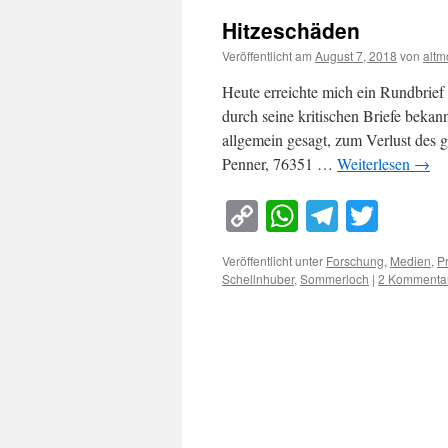
Hitzeschäden
Veröffentlicht am
August 7, 2018
von
altm
Heute erreichte mich ein Rundbrief
durch seine kritischen Briefe bekan
allgemein gesagt, zum Verlust des 
Penner, 76351 …
Weiterlesen
→
Copy
WhatsApp
Telegra
Twitt
Link
Veröffentlicht unter
Forschung
,
Medien
,
P
Schellnhuber
,
Sommerloch
|
2 Kommenta