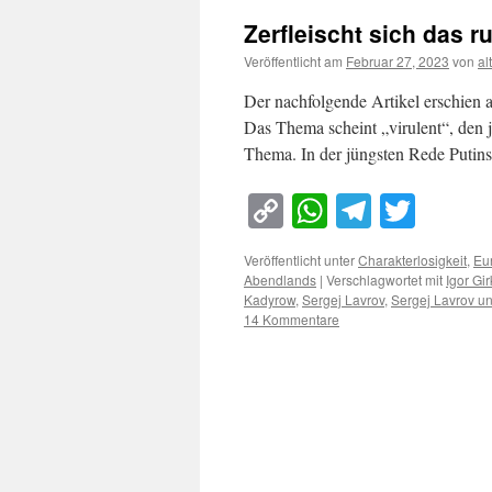
Zerfleischt sich das 
Veröffentlicht am
Februar 27, 2023
von
al
Der nachfolgende Artikel erschien a
Das Thema scheint „virulent“, den 
Thema. In der jüngsten Rede Putin
Copy
WhatsApp
Telegra
Twitt
Link
Veröffentlicht unter
Charakterlosigkeit
,
Eu
Abendlands
|
Verschlagwortet mit
Igor Gir
Kadyrow
,
Sergej Lavrov
,
Sergej Lavrov u
14 Kommentare