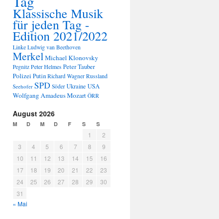
Tag
Klassische Musik
für jeden Tag -
Edition 2021/2022
Linke
Ludwig van Beethoven
Merkel
Michael Klonovsky
Peter Tauber
Peter Helmes
Pegnitz
Polizei
Putin
Russland
Richard Wagner
SPD
Ukraine
USA
Seehofer
Söder
Wolfgang Amadeus Mozart
ÖRR
August 2026
M
D
M
D
F
S
S
1
2
3
4
5
6
7
8
9
10
11
12
13
14
15
16
17
18
19
20
21
22
23
24
25
26
27
28
29
30
31
« Mai