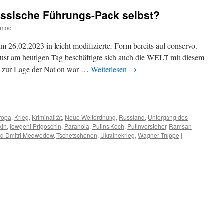
russische Führungs-Pack selbst?
tmod
m 26.02.2023 in leicht modifizierter Form bereits auf conservo.
just am heutigen Tag beschäftigte sich auch die WELT mit diesem
s zur Lage der Nation war …
Weiterlesen
→
m
er
ropa
,
Krieg
,
Kriminalität
,
Neue Weltordnung
,
Russland
,
Untergang des
kin
,
jewgeni Prigoschin
,
Paranoia
,
Putins Koch
,
Putinversteher
,
Ramsan
nd Dmitri Medwedew
,
Tschetschenen
,
Ukrainekrieg
,
Wagner Truppe
|