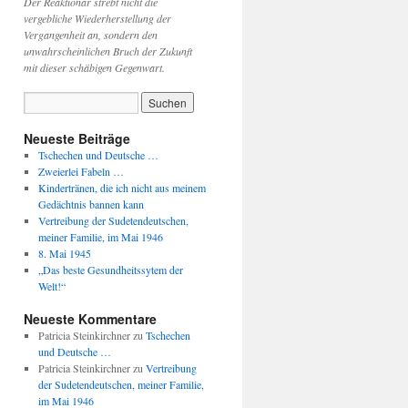
Der Reaktionär strebt nicht die
vergebliche Wiederherstellung der
Vergangenheit an, sondern den
unwahrscheinlichen Bruch der Zukunft
mit dieser schäbigen Gegenwart.
Neueste Beiträge
Tschechen und Deutsche …
Zweierlei Fabeln …
Kindertränen, die ich nicht aus meinem
Gedächtnis bannen kann
Vertreibung der Sudetendeutschen,
meiner Familie, im Mai 1946
8. Mai 1945
„Das beste Gesundheitssytem der
Welt!“
Neueste Kommentare
Patricia Steinkirchner
zu
Tschechen
und Deutsche …
Patricia Steinkirchner
zu
Vertreibung
der Sudetendeutschen, meiner Familie,
im Mai 1946