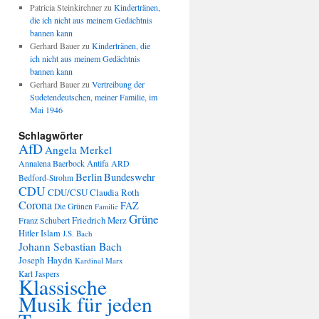
Patricia Steinkirchner
zu
Kindertränen,
die ich nicht aus meinem Gedächtnis
bannen kann
Gerhard Bauer
zu
Kindertränen, die
ich nicht aus meinem Gedächtnis
bannen kann
Gerhard Bauer
zu
Vertreibung der
Sudetendeutschen, meiner Familie, im
Mai 1946
Schlagwörter
AfD
Angela Merkel
Annalena Baerbock
Antifa
ARD
Berlin
Bundeswehr
Bedford-Strohm
CDU
CDU/CSU
Claudia Roth
Corona
FAZ
Die Grünen
Familie
Grüne
Friedrich Merz
Franz Schubert
Hitler
Islam
J.S. Bach
Johann Sebastian Bach
Joseph Haydn
Kardinal Marx
Karl Jaspers
Klassische
Musik für jeden