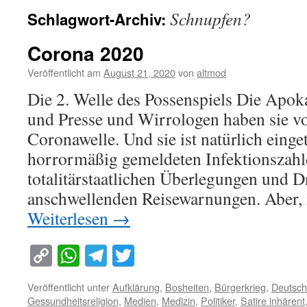
Schnupfen?
Schlagwort-Archiv:
Corona 2020
Veröffentlicht am
August 21, 2020
von
altmod
Die 2. Welle des Possenspiels Die Apoka
und Presse und Wirrologen haben sie vo
Coronawelle. Und sie ist natürlich einge
horrormäßig gemeldeten Infektionszahl
totalitärstaatlichen Überlegungen und 
anschwellenden Reisewarnungen. Aber,
Weiterlesen
→
Copy
WhatsApp
Telegram
Twitter
Link
Veröffentlicht unter
Aufklärung
,
Bosheiten
,
Bürgerkrieg
,
Deutsch
Gessundheitsreligion
,
Medien
,
Medizin
,
Politiker
,
Satire inhärent