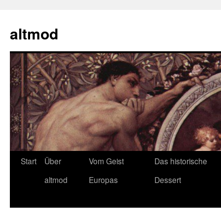
Zum
Inhalt
altmod
springen
Start
Über
Vom Geist
Das historische
altmod
Europas
Dessert