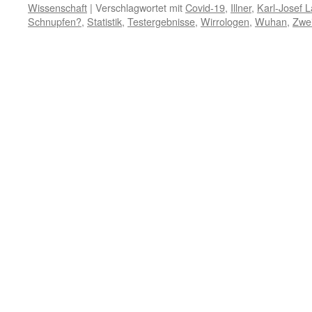
Wissenschaft
|
Verschlagwortet mit
Covid-19
,
Illner
,
Karl-Josef 
Schnupfen?
,
Statistik
,
Testergebnisse
,
Wirrologen
,
Wuhan
,
Zwei