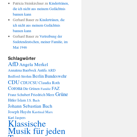
Patricia Steinkirchner
zu
Kindertränen,
die ich nicht aus meinem Gedächtnis
bannen kann
Gerhard Bauer
zu
Kindertränen, die
ich nicht aus meinem Gedächtnis
bannen kann
Gerhard Bauer
zu
Vertreibung der
Sudetendeutschen, meiner Familie, im
Mai 1946
Schlagwörter
AfD
Angela Merkel
Annalena Baerbock
Antifa
ARD
Berlin
Bundeswehr
Bedford-Strohm
CDU
CDU/CSU
Claudia Roth
Corona
FAZ
Die Grünen
Familie
Grüne
Friedrich Merz
Franz Schubert
Hitler
Islam
J.S. Bach
Johann Sebastian Bach
Joseph Haydn
Kardinal Marx
Karl Jaspers
Klassische
Musik für jeden