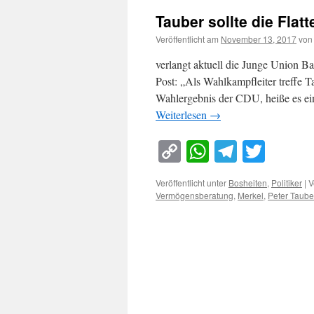
Tauber sollte die Flat
Veröffentlicht am
November 13, 2017
von
verlangt aktuell die Junge Union B
Post: „Als Wahlkampfleiter treffe 
Wahlergebnis der CDU, heiße es ein
Weiterlesen
→
Copy
WhatsApp
Telegra
Twitt
Link
Veröffentlicht unter
Bosheiten
,
Politiker
|
V
Vermögensberatung
,
Merkel
,
Peter Taube