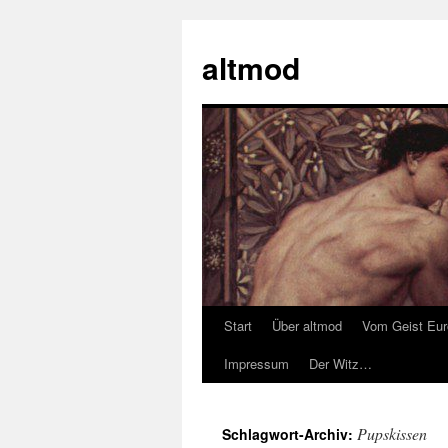
Zum
Inhalt
altmod
springen
Start
Über altmod
Vom Geist Eu
Impressum
Der Witz…
Pupskissen
Schlagwort-Archiv: