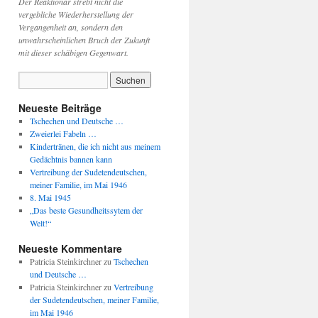
Der Reaktionär strebt nicht die
vergebliche Wiederherstellung der
Vergangenheit an, sondern den
unwahrscheinlichen Bruch der Zukunft
mit dieser schäbigen Gegenwart.
Neueste Beiträge
Tschechen und Deutsche …
Zweierlei Fabeln …
Kindertränen, die ich nicht aus meinem
Gedächtnis bannen kann
Vertreibung der Sudetendeutschen,
meiner Familie, im Mai 1946
8. Mai 1945
„Das beste Gesundheitssytem der
Welt!“
Neueste Kommentare
Patricia Steinkirchner
zu
Tschechen
und Deutsche …
Patricia Steinkirchner
zu
Vertreibung
der Sudetendeutschen, meiner Familie,
im Mai 1946