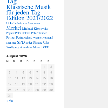
Tag
Klassische Musik
für jeden Tag -
Edition 2021/2022
Linke
Ludwig van Beethoven
Merkel
Michael Klonovsky
Peter Tauber
Peter Helmes
Pegnitz
Polizei
Putin
Russland
Richard Wagner
SPD
Ukraine
USA
Seehofer
Söder
Wolfgang Amadeus Mozart
ÖRR
August 2026
M
D
M
D
F
S
S
1
2
3
4
5
6
7
8
9
10
11
12
13
14
15
16
17
18
19
20
21
22
23
24
25
26
27
28
29
30
31
« Mai