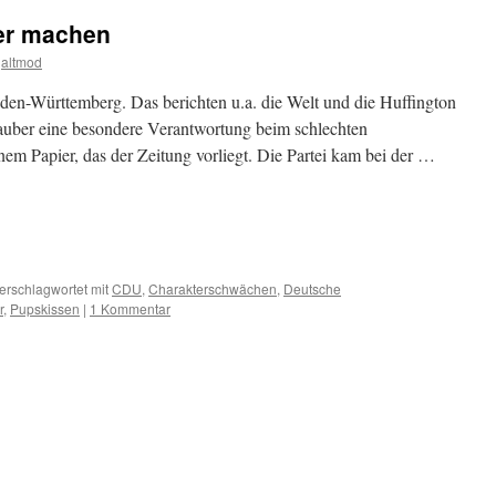
ter machen
altmod
aden-Württemberg. Das berichten u.a. die Welt und die Huffington
Tauber eine besondere Verantwortung beim schlechten
em Papier, das der Zeitung vorliegt. Die Partei kam bei der …
m
er
erschlagwortet mit
CDU
,
Charakterschwächen
,
Deutsche
r
,
Pupskissen
|
1 Kommentar