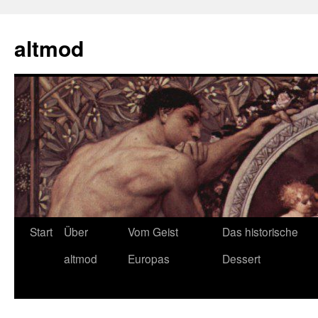
Zum
Inhalt
altmod
springen
Start
Über
Vom Geist
Das historische
altmod
Europas
Dessert