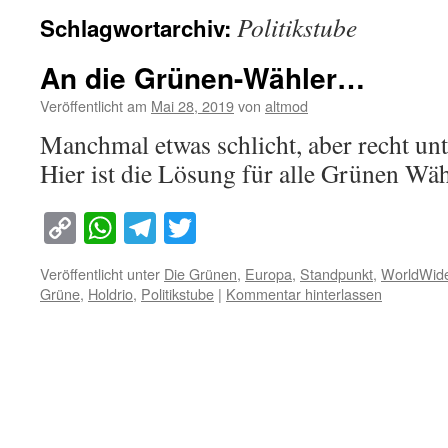
Politikstube
Schlagwortarchiv:
An die Grünen-Wähler…
Veröffentlicht am
Mai 28, 2019
von
altmod
Manchmal etwas schlicht, aber recht u
Hier ist die Lösung für alle Grünen Wäh
Copy
WhatsApp
Telegram
Twitter
Link
Veröffentlicht unter
Die Grünen
,
Europa
,
Standpunkt
,
WorldWi
Grüne
,
Holdrio
,
Politikstube
|
Kommentar hinterlassen