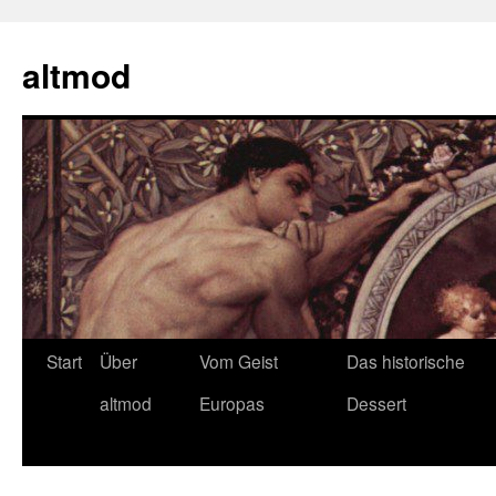
Zum
Inhalt
altmod
springen
Start
Über
Vom Geist
Das historische
altmod
Europas
Dessert