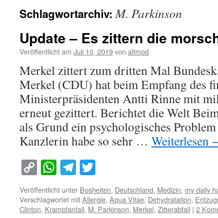
M. Parkinson
Schlagwortarchiv:
Update – Es zittern die mors
Veröffentlicht am
Juli 10, 2019
von
altmod
Merkel zittert zum dritten Mal Bundesk
Merkel (CDU) hat beim Empfang des fi
Ministerpräsidenten Antti Rinne mit mi
erneut gezittert. Berichtet die Welt Be
als Grund ein psychologisches Problem
Kanzlerin habe so sehr …
Weiterlesen
Copy
WhatsApp
Telegram
Twitter
Link
Veröffentlicht unter
Bosheiten
,
Deutschland
,
Medizin
,
my daily 
Verschlagwortet mit
Allergie
,
Aqua Vitae
,
Dehydratation
,
Entzu
Clinton
,
Krampfanfall
,
M. Parkinson
,
Merkel
,
Zitterabfall
|
2 Kom