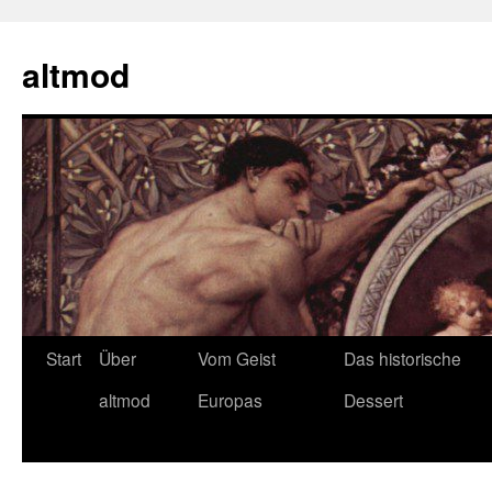
Zum
Inhalt
altmod
springen
Start
Über
Vom Geist
Das historische
altmod
Europas
Dessert