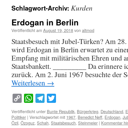
Kurden
Schlagwort-Archiv:
Erdogan in Berlin
Veröffentlicht am
August 19, 2018
von
altmod
Staatsbesuch mit Jubel-Türken? Am 28.
wird Erdogan in Berlin erwartet zu ein
Empfang mit militärischen Ehren und 
Staatsbankett. _________ Da erinnere i
zurück. Am 2. Juni 1967 besuchte der 
Weiterlesen
→
Copy
WhatsApp
Telegram
Twitter
Link
Veröffentlicht unter
Bunte Republik
,
Bürgerkrieg
,
Deutschland
,
E
Politiker
|
Verschlagwortet mit
1967
,
Benedict Neff
,
Erdogan
,
Ju
Özil
,
Özoguz
,
Schah
,
Staatsbesuch
,
Steinmeier
|
Kommentar hin