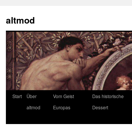
Zum
Inhalt
altmod
springen
Start
Über
Vom Geist
Das historische
altmod
Europas
Dessert