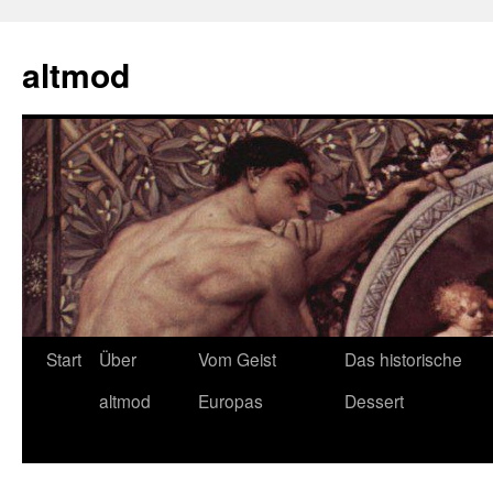
Zum
Inhalt
altmod
springen
Start
Über
Vom Geist
Das historische
altmod
Europas
Dessert