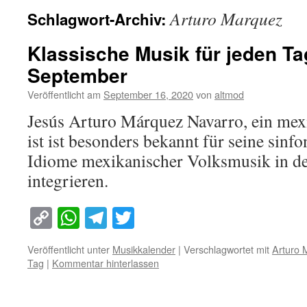
Arturo Marquez
Schlagwort-Archiv:
Klassische Musik für jeden Ta
September
Veröffentlicht am
September 16, 2020
von
altmod
Jesús Arturo Márquez Navarro, ein mex
ist ist besonders bekannt für seine sinf
Idiome mexikanischer Volksmusik in d
integrieren.
Copy
WhatsApp
Telegram
Twitter
Link
Veröffentlicht unter
Musikkalender
|
Verschlagwortet mit
Arturo 
Tag
|
Kommentar hinterlassen