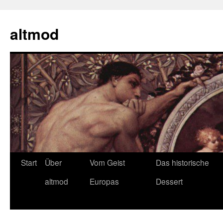
Zum
Inhalt
altmod
springen
Start
Über
Vom Geist
Das historische
altmod
Europas
Dessert