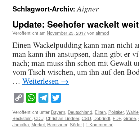
Aigner
Schlagwort-Archiv:
Update: Seehofer wackelt weit
Veröffentlicht am
November 23, 2017
von
altmod
Einen Wackelpudding kann man nicht a
man kann ihn anstupsen, dann gibt er v
nach; man muss ihn schon mit Gewalt u
vom Tisch wischen, um ihn auf den Bod
…
Weiterlesen
→
Copy
WhatsApp
Telegram
Twitter
Link
Veröffentlicht unter
Bayern
,
Deutschland
,
Eliten
,
Politiker
,
Wahle
Beckstein
,
CDU
,
Christian Lindner
,
CSU
,
Dobrindt
,
FDP
,
Grüne
,
Jamaika
,
Merkel
,
Ramsauer
,
Söder
|
1 Kommentar