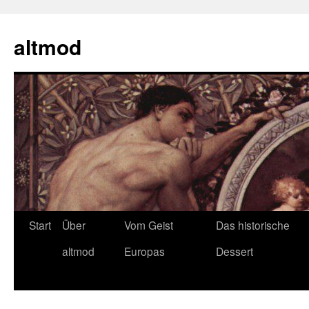
Zum
Inhalt
altmod
springen
Start
Über
Vom Geist
Das historische
altmod
Europas
Dessert