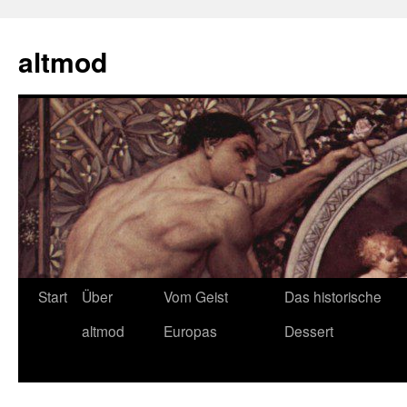
Zum
Inhalt
altmod
springen
Start
Über
Vom Geist
Das historische
altmod
Europas
Dessert