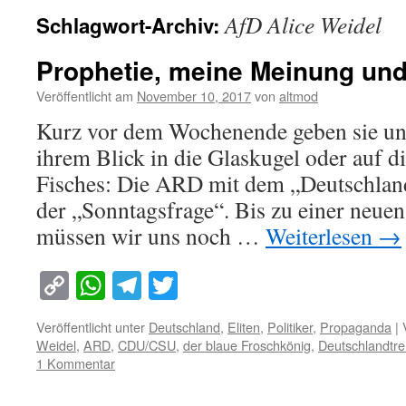
AfD Alice Weidel
Schlagwort-Archiv:
Prophetie, meine Meinung und
Veröffentlicht am
November 10, 2017
von
altmod
Kurz vor dem Wochenende geben sie u
ihrem Blick in die Glaskugel oder auf d
Fisches: Die ARD mit dem „Deutschlan
der „Sonntagsfrage“. Bis zu einer neue
müssen wir uns noch …
Weiterlesen
→
Copy
WhatsApp
Telegram
Twitter
Link
Veröffentlicht unter
Deutschland
,
Eliten
,
Politiker
,
Propaganda
|
Weidel
,
ARD
,
CDU/CSU
,
der blaue Froschkönig
,
Deutschlandtr
1 Kommentar