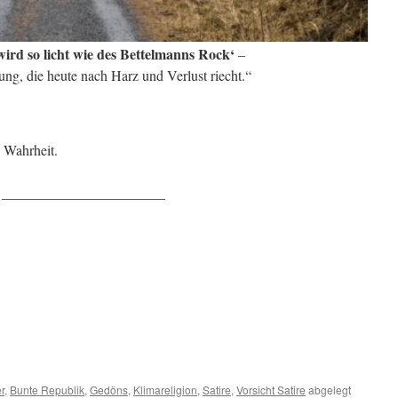
ird so licht wie des Bettelmanns Rock‘
–
ung, die heute nach Harz und Verlust riecht.“
e Wahrheit.
_______________________
m
er
r
,
Bunte Republik
,
Gedöns
,
Klimareligion
,
Satire
,
Vorsicht Satire
abgelegt