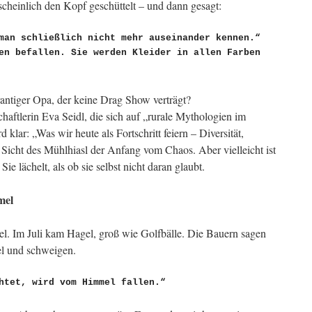
heinlich den Kopf geschüttelt – und dann gesagt:
man schließlich nicht mehr auseinander kennen.“

en befallen. Sie werden Kleider in allen Farben 
rantiger Opa, der keine Drag Show verträgt?
aftlerin Eva Seidl, die sich auf „rurale Mythologien im
d klar: „Was wir heute als Fortschritt feiern – Diversität,
us Sicht des Mühlhiasl der Anfang vom Chaos. Aber vielleicht ist
e lächelt, als ob sie selbst nicht daran glaubt.
mel
el. Im Juli kam Hagel, groß wie Golfbälle. Die Bauern sagen
el und schweigen.
htet, wird vom Himmel fallen.“