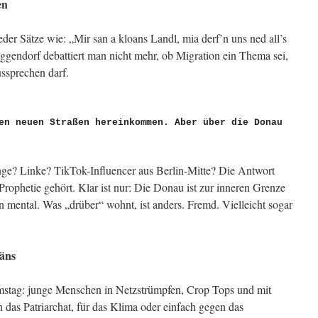
en
eder Sätze wie: „Mir san a kloans Landl, mia derf’n uns ned all’s
eggendorf debattiert man nicht mehr, ob Migration ein Thema sei,
ussprechen darf.
en neuen Straßen hereinkommen. Aber über die Donau 
inge? Linke? TikTok-Influencer aus Berlin-Mitte? Die Antwort
e Prophetie gehört. Klar ist nur: Die Donau ist zur inneren Grenze
n mental. Was „drüber“ wohnt, ist anders. Fremd. Vielleicht sogar
Gäns
mstag: junge Menschen in Netzstrümpfen, Crop Tops und mit
n das Patriarchat, für das Klima oder einfach gegen das