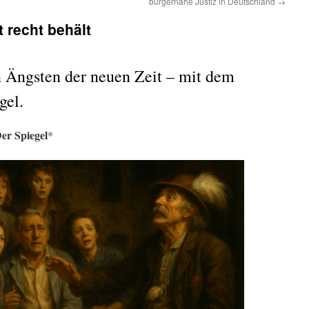
bürgernahe Justiz in Deutschland
→
 recht behält
n Ängsten der neuen Zeit – mit dem
gel.
er Spiegel
*