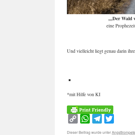
„‚Der Wald w
eine Prophezei
Und vielleicht liegt genau darin ihr
*mit Hilfe von KI
Copy
WhatsApp
Telegra
Twitt
Link
Dieser Beitrag wurde unter
Angsttrompete