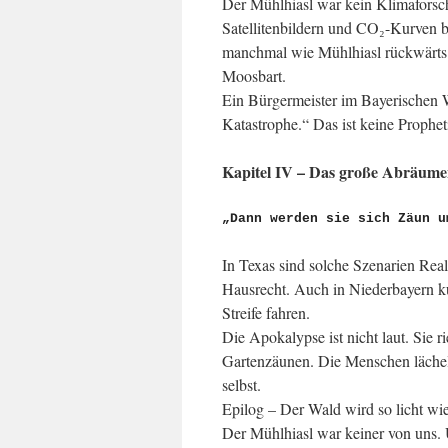
Der Mühlhiasl war kein Klimaforsche
Satellitenbildern und CO₂-Kurven 
manchmal wie Mühlhiasl rückwärts: r
Moosbart.
Ein Bürgermeister im Bayerischen W
Katastrophe.“ Das ist keine Propheti
Kapitel IV – Das große Abräum
„Dann werden sie sich Zäun u
In Texas sind solche Szenarien Rea
Hausrecht. Auch in Niederbayern ku
Streife fahren.
Die Apokalypse ist nicht laut. Sie r
Gartenzäunen. Die Menschen lächel
selbst.
Epilog – Der Wald wird so licht wi
Der Mühlhiasl war keiner von uns.