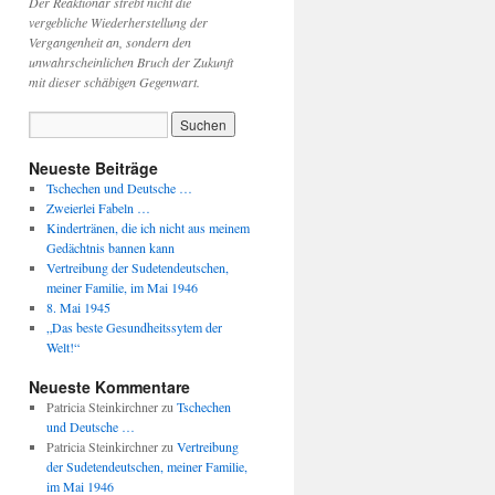
Der Reaktionär strebt nicht die
vergebliche Wiederherstellung der
Vergangenheit an, sondern den
unwahrscheinlichen Bruch der Zukunft
mit dieser schäbigen Gegenwart.
Neueste Beiträge
Tschechen und Deutsche …
Zweierlei Fabeln …
Kindertränen, die ich nicht aus meinem
Gedächtnis bannen kann
Vertreibung der Sudetendeutschen,
meiner Familie, im Mai 1946
8. Mai 1945
„Das beste Gesundheitssytem der
Welt!“
Neueste Kommentare
Patricia Steinkirchner
zu
Tschechen
und Deutsche …
Patricia Steinkirchner
zu
Vertreibung
der Sudetendeutschen, meiner Familie,
im Mai 1946