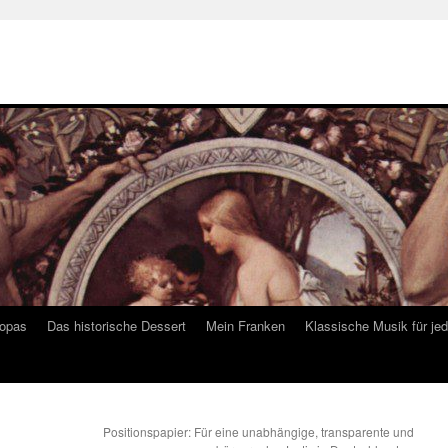
ropas
Das historische Dessert
Mein Franken
Klassische Musik für je
Positionspapier: Für eine unabhängige, transparente und