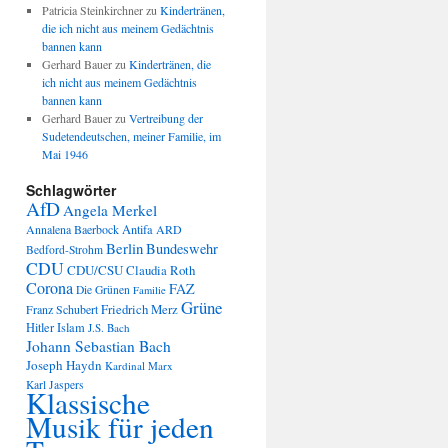
Patricia Steinkirchner
zu
Kindertränen,
die ich nicht aus meinem Gedächtnis
bannen kann
Gerhard Bauer
zu
Kindertränen, die
ich nicht aus meinem Gedächtnis
bannen kann
Gerhard Bauer
zu
Vertreibung der
Sudetendeutschen, meiner Familie, im
Mai 1946
Schlagwörter
AfD
Angela Merkel
Annalena Baerbock
Antifa
ARD
Berlin
Bundeswehr
Bedford-Strohm
CDU
CDU/CSU
Claudia Roth
Corona
FAZ
Die Grünen
Familie
Grüne
Friedrich Merz
Franz Schubert
Hitler
Islam
J.S. Bach
Johann Sebastian Bach
Joseph Haydn
Kardinal Marx
Karl Jaspers
Klassische
Musik für jeden