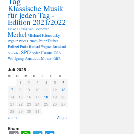
Tag
Klassische Musik
für jeden Tag -
Edition 2021/2022
Linke
Ludwig van Beethoven
Merkel
Michael Klonovsky
Peter Tauber
Peter Helmes
Pegnitz
Polizei
Putin
Russland
Richard Wagner
SPD
Ukraine
USA
Seehofer
Söder
Wolfgang Amadeus Mozart
ÖRR
Juli 2025
M
D
M
D
F
S
S
1
2
3
4
5
6
7
8
9
10
11
12
13
14
15
16
17
18
19
20
21
22
23
24
25
26
27
28
29
30
31
« Juni
Aug. »
Share