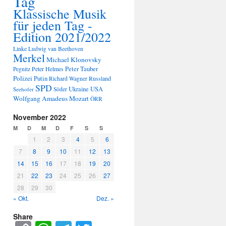
Tag
Klassische Musik
für jeden Tag -
Edition 2021/2022
Linke
Ludwig van Beethoven
Merkel
Michael Klonovsky
Peter Tauber
Peter Helmes
Pegnitz
Polizei
Putin
Russland
Richard Wagner
SPD
Ukraine
USA
Seehofer
Söder
Wolfgang Amadeus Mozart
ÖRR
November 2022
M
D
M
D
F
S
S
1
2
3
4
5
6
7
8
9
10
11
12
13
14
15
16
17
18
19
20
21
22
23
24
25
26
27
28
29
30
« Okt.
Dez. »
Share