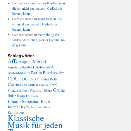
Patricia Steinkirchner
zu
Kindertränen,
die ich nicht aus meinem Gedächtnis
bannen kann
Gerhard Bauer
zu
Kindertränen, die
ich nicht aus meinem Gedächtnis
bannen kann
Gerhard Bauer
zu
Vertreibung der
Sudetendeutschen, meiner Familie, im
Mai 1946
Schlagwörter
AfD
Angela Merkel
Annalena Baerbock
Antifa
ARD
Berlin
Bundeswehr
Bedford-Strohm
CDU
CDU/CSU
Claudia Roth
Corona
FAZ
Die Grünen
Familie
Grüne
Friedrich Merz
Franz Schubert
Hitler
Islam
J.S. Bach
Johann Sebastian Bach
Joseph Haydn
Kardinal Marx
Karl Jaspers
Klassische
Musik für jeden