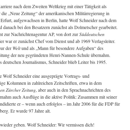
arriere nach dem Zweiten Weltkrieg mit einer Tätigkeit als
ür die „Neue Zeitung“ der amerikanischen Militärregierung in
rfurt, aufgewachsen in Berlin, hatte Wolf Schneider nach dem
d danach bei den Besatzern zunächst als Dolmetscher gearbeitet.
nt zur Nachrichtenagentur AP, von dort zur
Süddeutschen
ier war er zunächst Chef vom Dienst und ab 1969 Verlagsleiter.
eur der
Welt
und als „Mann für besondere Aufgaben“ des
 Leitung der neu gegründeten Henri-Nannen-Schule übernahm.
deutschen Journalismus, Schneider blieb Leiter bis 1995.
te Wolf Schneider eine ausgeprägte Vortrags- und
ßige Kolumnen in zahlreichen Zeitschriften, etwa in dem
en Zürcher Zeitung
, aber auch in den Sprachnachrichten des
rnahm auch Ausflüge in die aktive Politik: Zusammen mit seiner
ndidierte er – wenn auch erfolglos – im Jahr 2006 für die FDP für
berg. Er wurde 97 Jahre alt.
t wieder geben. Wolf Schneider: Wir vermissen dich!