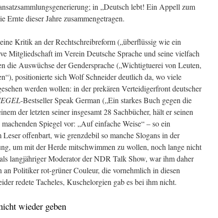
nsatzsammlungsgenerierung; in „Deutsch lebt! Ein Appell zum
ie Ernte dieser Jahre zusammengetragen.
eine Kritik an der Rechtschreibreform („überflüssig wie ein
ive Mitgliedschaft im Verein Deutsche Sprache und seine vielfach
gen die Auswüchse der Gendersprache („Wichtigtuerei von Leuten,
), positionierte sich Wolf Schneider deutlich da, wo viele
 gesehen werden wollen: in der prekären Verteidigerfront deutscher
IEGEL
-Bestseller Speak German („Ein starkes Buch gegen die
 einem der letzten seiner insgesamt 28 Sachbücher, hält er seinen
h machenden Spiegel vor: „Auf einfache Weise“ – so ein
Leser offenbart, wie grenzdebil so manche Slogans in der
ung, um mit der Herde mitschwimmen zu wollen, noch lange nicht
d, als langjähriger Moderator der NDR Talk Show, war ihm daher
an Politiker rot-grüner Couleur, die vornehmlich in diesen
der redete Tacheles, Kuschelorgien gab es bei ihm nicht.
 nicht wieder geben