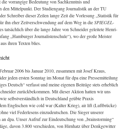
it die vorrangige Bedeutung von Sachkenntnis und
in den Mittelpunkt. Der Studiengang Journalistik an der TU
 Schreiber dieser Zeilen lange Zeit die Vorlesung „Statistik für
 für ihn eher Zeitverschwendung auf dem Weg in die
SPIEGEL
-
es tatsächlich über die lange Jahre von Schneider geleitete Henri-
ang „Hamburger Journalistenschule“), wo der große Meister
aus ihren Texten blies.
nicht
n Februar 2006 bis Januar 2010, zusammen mit Josef Kraus,
er jeden ersten Sonntag im Monat für dpa eine Pressemitteilung
es Deutsch“ verfasst und meine eigenen Beiträge stets erheblich
Schneider zurückbekommen. Mit dieser Aktion hatten wir uns
e selbstverständlich in Deutschland geübte Praxis
m Englischen wie cold war (Kalter Krieg), air lift (Luftbrücke)
 ohne viel Federlesens einzudeutschen. Die Sieger unserer
an dpa. Unser Aufruf zur Eindeutschung von „brainstorming“
läge, davon 3.800 verschieden, von Hirnhatz über Denkgewitter