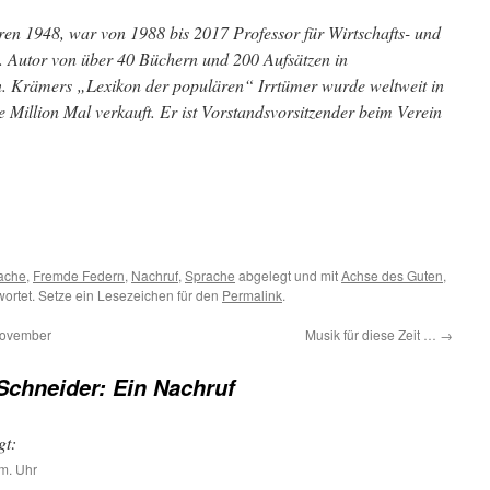
ren 1948, war von 1988 bis 2017 Professor für Wirtschafts- und
. Autor von über 40 Büchern und 200 Aufsätzen in
en. Krämers „Lexikon der populären“ Irrtümer wurde weltweit in
 Million Mal verkauft. Er ist Vorstandsvorsitzender beim Verein
m
er
ache
,
Fremde Federn
,
Nachruf
,
Sprache
abgelegt und mit
Achse des Guten
,
ortet. Setze ein Lesezeichen für den
Permalink
.
 November
Musik für diese Zeit …
→
Schneider: Ein Nachruf
gt:
m. Uhr