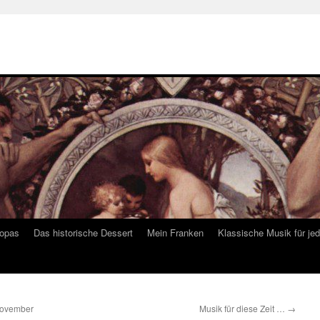
ropas
Das historische Dessert
Mein Franken
Klassische Musik für je
 November
Musik für diese Zeit …
→