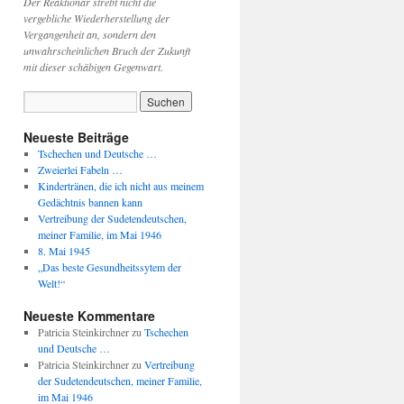
Der Reaktionär strebt nicht die
vergebliche Wiederherstellung der
Vergangenheit an, sondern den
unwahrscheinlichen Bruch der Zukunft
mit dieser schäbigen Gegenwart.
Neueste Beiträge
Tschechen und Deutsche …
Zweierlei Fabeln …
Kindertränen, die ich nicht aus meinem
Gedächtnis bannen kann
Vertreibung der Sudetendeutschen,
meiner Familie, im Mai 1946
8. Mai 1945
„Das beste Gesundheitssytem der
Welt!“
Neueste Kommentare
Patricia Steinkirchner
zu
Tschechen
und Deutsche …
Patricia Steinkirchner
zu
Vertreibung
der Sudetendeutschen, meiner Familie,
im Mai 1946